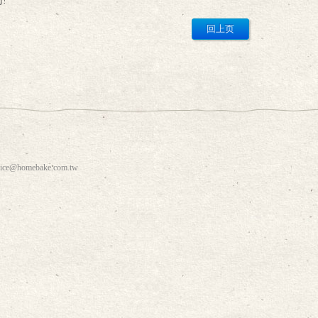
!
vice@homebake.com.tw