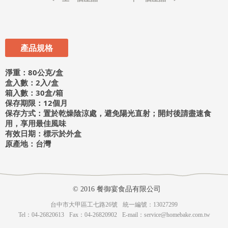
產品規格
淨重：80公克/盒
盒入數：2入/盒
箱入數：30盒/箱
保存期限：12個月
保存方式：置於乾燥陰涼處，避免陽光直射；開封後請盡速食
用，享用最佳風味
有效日期：標示於外盒
原產地：台灣
© 2016 餐御宴食品有限公司
台中市大甲區工七路26號
統一編號：13027299
Tel：04-26820613
Fax：04-26820902
E-mail：
service@homebake.com.tw