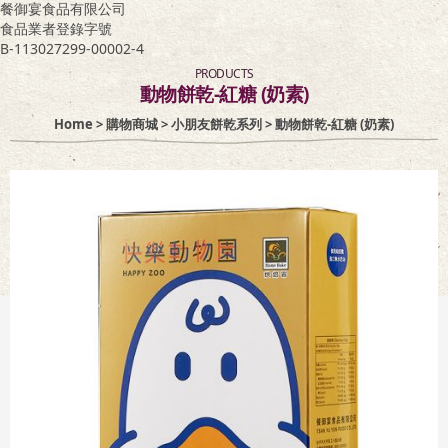
餐御宴食品有限公司
食品業者登錄字號
客服專區
B-113027299-00002-4
PRODUCTS
動物餅乾-紅糖 (奶素)
Home
>
購物商城
>
小朋友餅乾系列
> 動物餅乾-紅糖 (奶素)