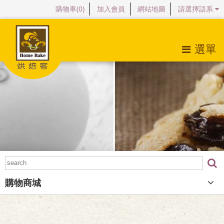
購物車(
0
)
加入會員
網站地圖
請選擇語系
選單
關於烘焙客
最新消息
產品特色
購物商城
檔案下載
購物商城
常見問題
會員專區