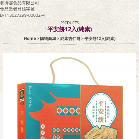
餐御宴食品有限公司
食品業者登錄字號
客服專區
B-113027299-00002-4
PRODUCTS
平安餅12入(純素)
Home
>
購物商城
>
純素杏仁餅
> 平安餅12入(純素)