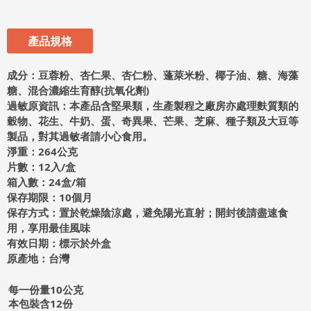
產品規格
成分：豆蓉粉、杏仁果、杏仁粉、蓬萊米粉、椰子油、糖、海藻
糖、混合濃縮生育醇(抗氧化劑)
過敏原資訊：本產品含堅果類，生產製程之廠房亦處理麩質類的
穀物、花生、牛奶、蛋、奇異果、芒果、芝麻、種子類及大豆等
製品，對其過敏者請小心食用。
淨重：264公克
片數：12入/盒
箱入數：24盒/箱
保存期限：10個月
保存方式：置於乾燥陰涼處，避免陽光直射；開封後請盡速食
用，享用最佳風味
有效日期：標示於外盒
原產地：台灣
每一份量10公克
本包裝含12份