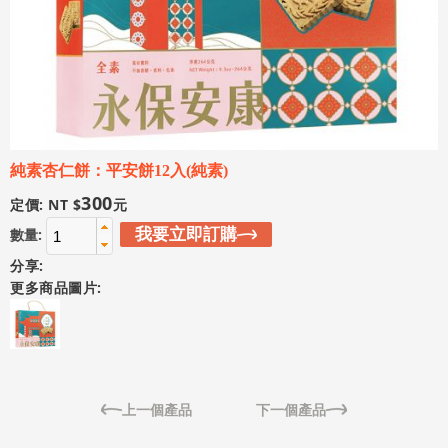
純素杏仁餅：平安餅12入(純素)
300
定價: NT $
元
我要立即訂購
數量:
分享:
更多商品圖片:
上一個產品
下一個產品