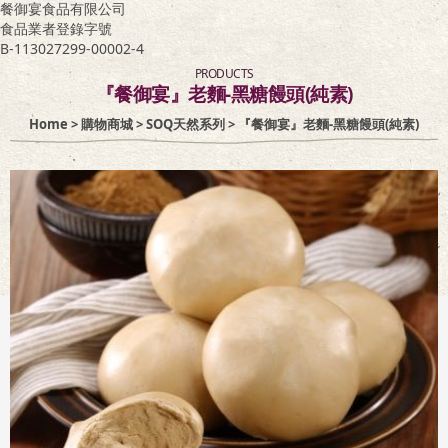
餐御宴食品有限公司
食品業者登錄字號
客服專區
B-113027299-00002-4
PRODUCTS
『餐御宴』老麵-黑糖饅頭(純素)
Home
>
購物商城
>
SOQ天然系列
> 『餐御宴』老麵-黑糖饅頭(純素)