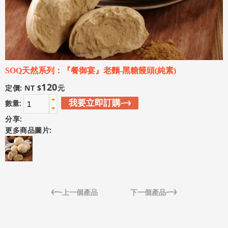
SOQ天然系列：『餐御宴』老麵-黑糖饅頭(純素)
120
定價: NT $
元
我要立即訂購
數量:
分享:
更多商品圖片:
上一個產品
下一個產品